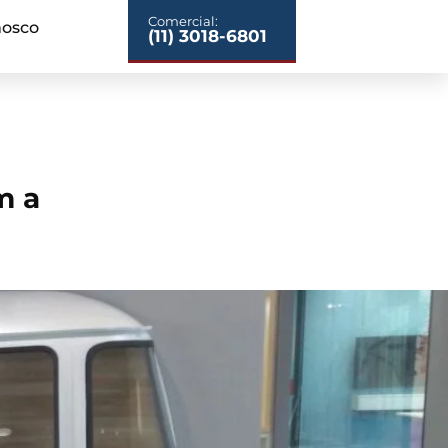
Comercial:
nosco
(11) 3018-6801
m a