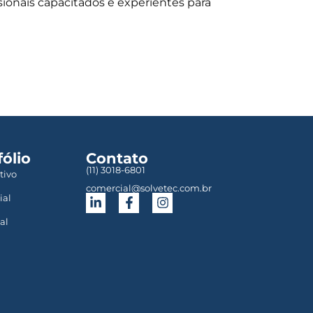
sionais capacitados e experientes para
fólio
Contato
(11) 3018-6801
tivo
comercial@solvetec.com.br
ial
al