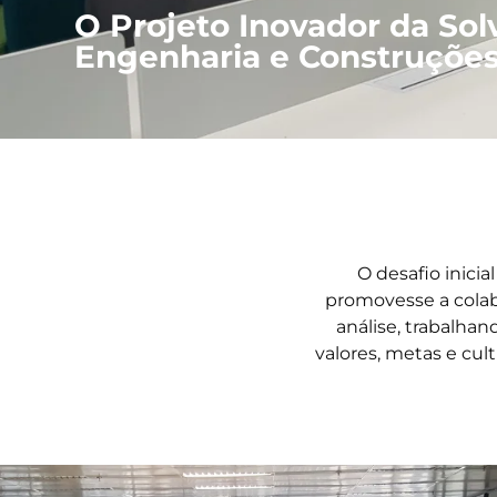
O Projeto Inovador da Sol
Engenharia e Construçõe
O desafio inicia
promovesse a colab
análise, trabalha
valores, metas e cul