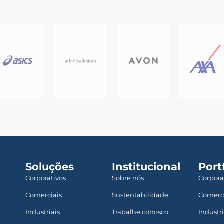
Soluções
Institucional
Port
Corporativos
Sobre nós
Corpora
Comerciais
Sustentabilidade
Comerc
Industriais
Trabalhe conosco
Industri