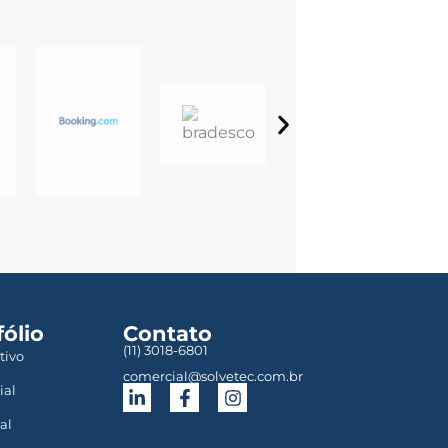
fólio
Contato
(11) 3018-6801
tivo
comercial@solvetec.com.br
ial
al