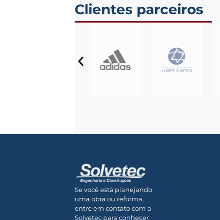
Clientes parceiros
Se você está planejando
uma obra ou reforma,
entre em contato com a
Solvetec para conhecer