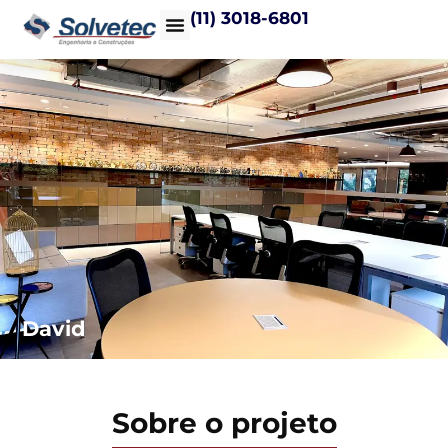
(11) 3018-6801
Quem somos
Trabalhe conosco
David
Sobre o projeto